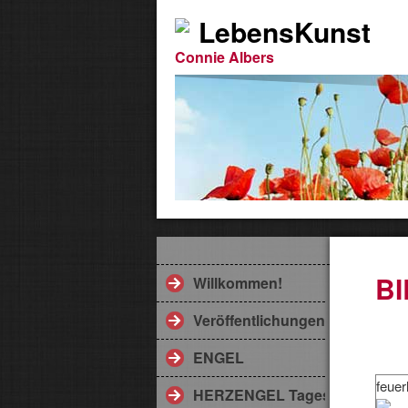
LebensKunst
Connie Albers
B
Willkommen!
Veröffentlichungen
ENGEL
feuer
HERZENGEL Tageskarte