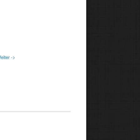
eiter ->