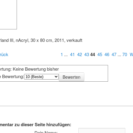
land III, nAcryl, 30 x 80 cm, 2011, verkauft
rück
1
...
41
42
43
44
45
46
47
...
70
W
rtung: Keine Bewertung bisher
e Bewertung:
e
entar zu dieser Seite hinzufügen:
Dein Name: