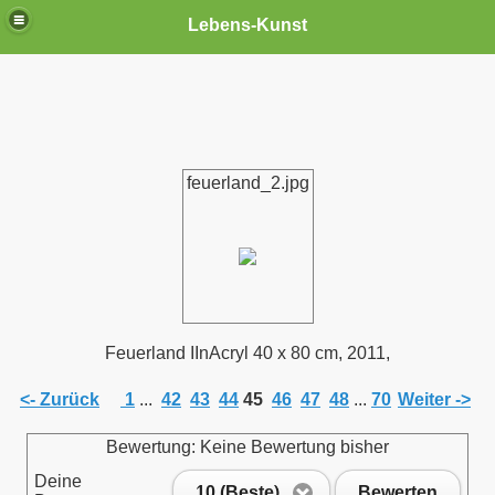
Lebens-Kunst
feuerland_2.jpg
Feuerland IInAcryl 40 x 80 cm, 2011,
<- Zurück
1
...
42
43
44
45
46
47
48
...
70
Weiter ->
Bewertung: Keine Bewertung bisher
Deine
10 (Beste)
Bewerten