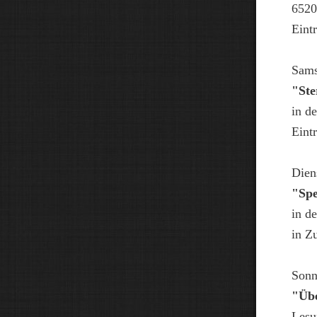
6520
Eint
Sams
"St
in d
Eintr
Dien
"Spe
in d
in Z
Sonn
"Übe
Lesu