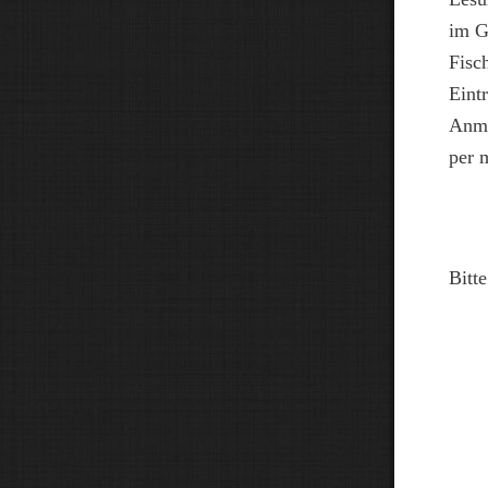
im G
Fisc
Eintr
Anme
per 
Bitt