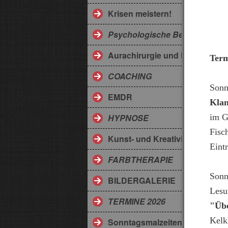
Krisen meistern!
Psychologische Beratung
Aurachirurgie und Medicodes
Term
COACHING
Sonn
EMDR
Klan
im G
HYPNOSE
Fisc
Kunst- und Kreativitätstherapi
Eintr
FARBTHERAPIE
Sonn
BILDERGALERIE
Lesu
TERMINE 2026
"Übe
Kelk
Sonntagsmalzeiten