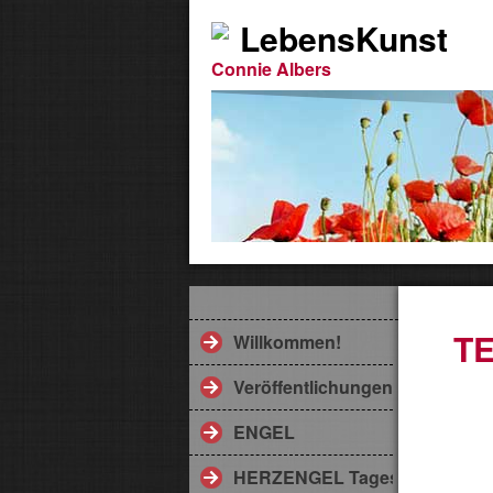
LebensKunst
Connie Albers
TE
Willkommen!
Veröffentlichungen
ENGEL
HERZENGEL Tageskarte