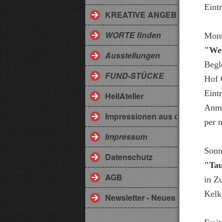
Eintr
KREATIVE ANGEBOTE
WORTE finden
Mont
"Wer
Ausstellungen
Begl
FUND-STÜCKE
Hof 
Eintr
HeilAtelier
Anme
Impressionen aus dem Somme
per 
Impressum
Sonn
Datenschutz
"Tau
AGB
in Z
Kelk
Newsletter - Neues aus der Eng