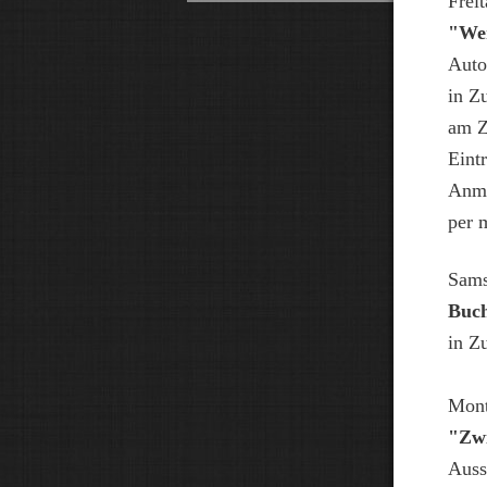
Frei
"Wer
Auto
in Z
am Z
Eintr
Anme
per 
Sams
Buc
in Z
Mont
"Zw
Auss