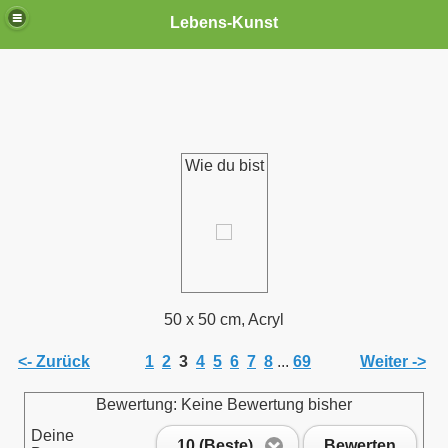
Lebens-Kunst
Wie du bist
50 x 50 cm, Acryl
<- Zurück
1
2
3
4
5
6
7
8
...
69
Weiter ->
Bewertung: Keine Bewertung bisher
Deine
10 (Beste)
Bewerten