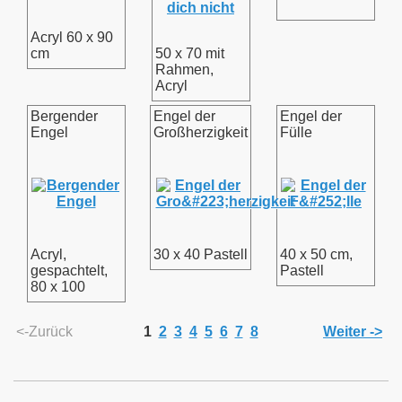
Acryl 60 x 90
cm
50 x 70 mit
Rahmen,
Acryl
Bergender
Engel der
Engel der
Engel
Großherzigkeit
Fülle
Acryl,
30 x 40 Pastell
40 x 50 cm,
gespachtelt,
Pastell
80 x 100
<-Zurück
1
2
3
4
5
6
7
8
Weiter ->