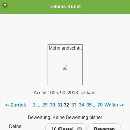
Lebens-Kunst
Mohnlandschaft
Accryl 100 x 50, 2013, verkauft
<- Zurück
1
...
29
30
31
32
33
34
35
...
70
Weiter ->
Bewertung: Keine Bewertung bisher
Deine
10 (Beste)
Bewerten