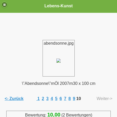
Lebens-Kunst
abendsonne.jpg
\"Abendsonne\"rnÖl 2007rn30 x 100 cm
<- Zurück
1
2
3
4
5
6
7
8
9
10
Weiter->
10,00
Bewertung:
(2 Bewertungen)