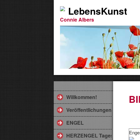
LebensKunst
Connie Albers
B
Willkommen!
Veröffentlichungen
ENGEL
Enge
HERZENGEL Tageskarte