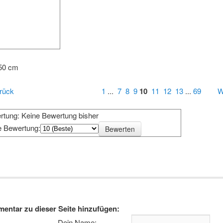
 50 cm
rück
1
...
7
8
9
10
11
12
13
...
69
W
rtung: Keine Bewertung bisher
e Bewertung:
e
entar zu dieser Seite hinzufügen:
Dein Name: