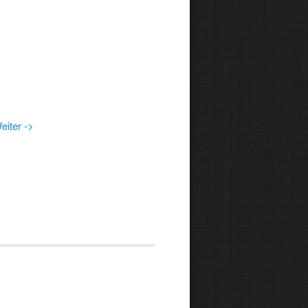
eiter ->