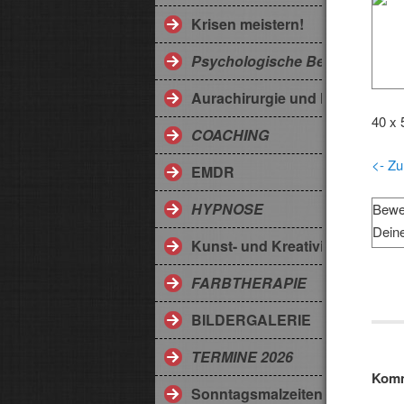
Krisen meistern!
Psychologische Beratung
Aurachirurgie und Medicodes
40 x
COACHING
<- Zu
EMDR
HYPNOSE
Bewe
Dein
Kunst- und Kreativitätstherapi
FARBTHERAPIE
BILDERGALERIE
TERMINE 2026
Komm
Sonntagsmalzeiten