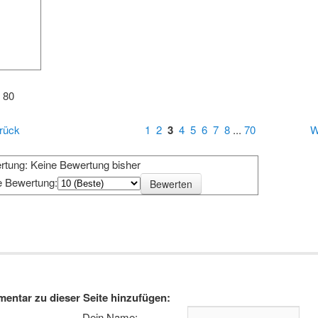
 80
rück
1
2
3
4
5
6
7
8
...
70
W
rtung: Keine Bewertung bisher
e Bewertung:
e
entar zu dieser Seite hinzufügen:
Dein Name: