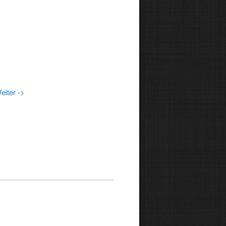
eiter ->