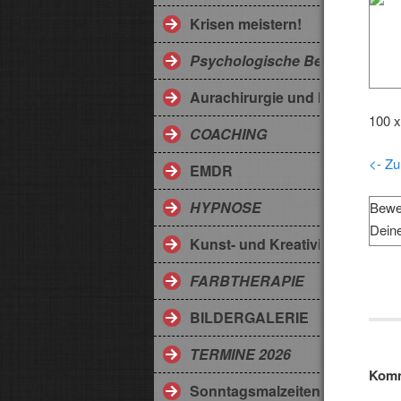
Krisen meistern!
Psychologische Beratung
Aurachirurgie und Medicodes
100 x
COACHING
<- Zu
EMDR
HYPNOSE
Bewe
Dein
Kunst- und Kreativitätstherapi
FARBTHERAPIE
BILDERGALERIE
TERMINE 2026
Komm
Sonntagsmalzeiten