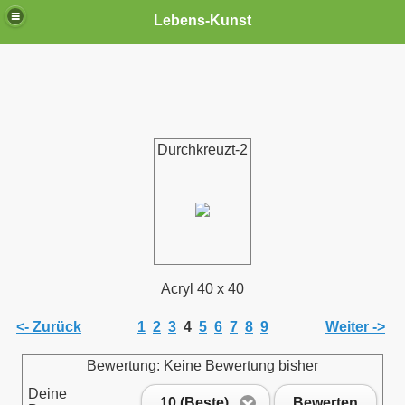
Lebens-Kunst
Durchkreuzt-2
Acryl 40 x 40
<- Zurück
1
2
3
4
5
6
7
8
9
Weiter ->
Bewertung: Keine Bewertung bisher
Deine
10 (Beste)
Bewerten